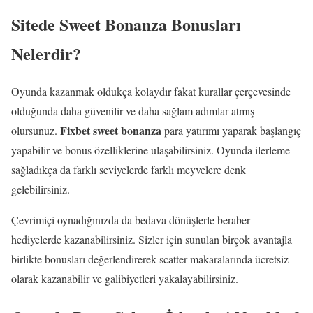
Sitede Sweet Bonanza Bonusları
Nelerdir?
Oyunda kazanmak oldukça kolaydır fakat kurallar çerçevesinde
olduğunda daha güvenilir ve daha sağlam adımlar atmış
Fixbet
sweet
bonanza
olursunuz.
para yatırımı yaparak başlangıç
yapabi
lir ve
bonus
özelliklerine ulaşabilirsiniz. Oyunda ilerleme
sağladıkça da farklı
seviyelerde farklı meyvelere denk
gelebilirsiniz.
Çevrimiçi oynadığınızda da bedava dönüşlerle beraber
hediyelerde kazanabilirsiniz. Sizler için sunulan birçok avantajla
birli
kte
bonusları
değerlendirerek
scatter
makaralarında ücretsiz
olarak kazanabilir ve galibiyetleri yakalayabilirsiniz.