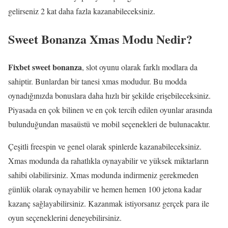
gelirseniz 2 kat daha fazla kazanabileceksiniz.
Sweet Bonanza Xmas Modu Nedir?
Fixbet
sweet
bonanza
,
slot
oyunu olarak farklı
modlara
da
sahiptir. Bunlardan bir tanesi
xmas
modudur
. Bu
mo
dda
oynadığınızda
bonuslara
daha hızlı bir şekilde erişebileceksiniz.
Piyasada en çok bilinen ve en çok tercih edilen oyunlar arasında
bulunduğundan masaüstü ve mobil seçenekleri de bulunacaktır.
Çeşitli
freespin
ve genel olarak
spinlerde
kazanabileceksini
z.
Xmas
modunda
da rahatlıkla oynayabilir ve yüksek miktarların
sahibi olabilirsiniz.
Xmas
modunda
indirmeniz gerekmeden
günlük olarak oynayabilir ve hemen hemen 100 jetona kadar
kazanç sağlayabilirsiniz. Kazanmak istiyorsanız gerçek para ile
oyun seçenekl
erini deneyebilirsiniz.