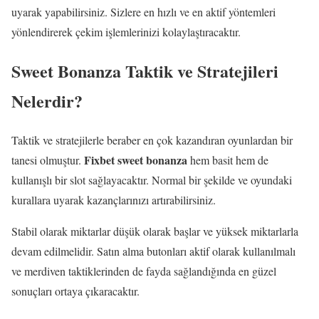
uyarak yapabilirsiniz. Sizlere en hızlı ve en aktif yöntemleri
yönlendirerek çekim işlemlerinizi kolaylaştıracaktır.
Sweet Bonanza Taktik ve Stratejileri
Nelerdir?
Taktik ve stratejilerle beraber en çok kazandıran oyunlardan bir
Fixbet
sweet
bonanza
tanesi olmuştu
r.
hem basit hem de
kullanışlı bir
slot
sağlayacaktır. Normal bir şekilde ve oyundaki
kurallara uyarak kazançlarınızı artırabilirsiniz.
Stabil olarak miktarlar düşük olarak başlar ve yüksek miktarlarla
devam edilmelidir. Satın alma but
onları aktif olarak kullanılmalı
ve merdiven taktiklerinden de fayda sağlandığında en güzel
sonuçları ortaya çıkaracaktır.