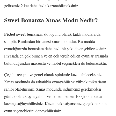
gelirseniz 2 kat daha fazla kazanabileceksiniz.
Sweet Bonanza Xmas Modu Nedir?
Fixbet
sweet
bonanza
,
slot
oyunu olarak farklı
modlara
da
sahiptir. Bunlardan bir tanesi
xmas
modudur
. Bu
mo
dda
oynadığınızda
bonuslara
daha hızlı bir şekilde erişebileceksiniz.
Piyasada en çok bilinen ve en çok tercih edilen oyunlar arasında
bulunduğundan masaüstü ve mobil seçenekleri de bulunacaktır.
Çeşitli
freespin
ve genel olarak
spinlerde
kazanabileceksini
z.
Xmas
modunda
da rahatlıkla oynayabilir ve yüksek miktarların
sahibi olabilirsiniz.
Xmas
modunda
indirmeniz gerekmeden
günlük olarak oynayabilir ve hemen hemen 100 jetona kadar
kazanç sağlayabilirsiniz. Kazanmak istiyorsanız gerçek para ile
oyun seçenekl
erini deneyebilirsiniz.