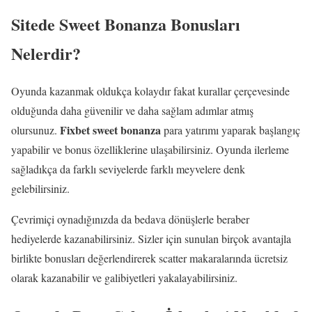
Sitede Sweet Bonanza Bonusları
Nelerdir?
Oyunda kazanmak oldukça kolaydır fakat kurallar çerçevesinde
olduğunda daha güvenilir ve daha sağlam adımlar atmış
Fixbet
sweet
bonanza
olursunuz.
para yatırımı yaparak başlangıç
yapabi
lir ve
bonus
özelliklerine ulaşabilirsiniz. Oyunda ilerleme
sağladıkça da farklı
seviyelerde farklı meyvelere denk
gelebilirsiniz.
Çevrimiçi oynadığınızda da bedava dönüşlerle beraber
hediyelerde kazanabilirsiniz. Sizler için sunulan birçok avantajla
birli
kte
bonusları
değerlendirerek
scatter
makaralarında ücretsiz
olarak kazanabilir ve galibiyetleri yakalayabilirsiniz.