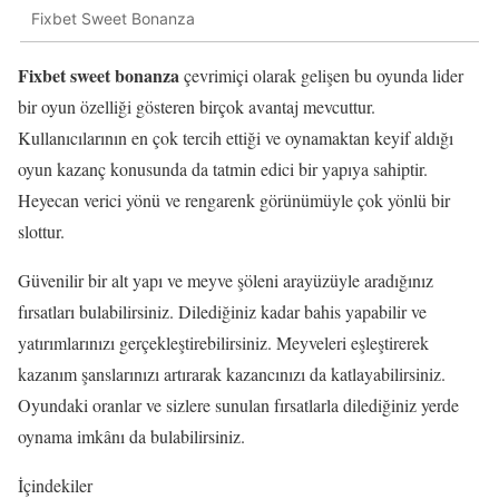
Fixbet Sweet Bonanza
Fixbet
sweet
bonanza
çevrimiçi olarak gelişen bu oyunda lider
bir oyun özelliği gösteren birçok avantaj mevcuttur.
Kullanıcılarının en çok tercih ettiği ve oynamaktan keyif aldığı
oyun kazanç konusunda da tatmin edici bir yapıya sahiptir.
Heyecan verici yönü ve
rengarenk
görü
nümüyle çok yönlü bir
slottur
.
Güvenilir bir alt yapı ve meyve şöleni
arayüzüyle
aradığınız
fırsatları bulabilirsiniz. Dilediğiniz kadar bahis yapabilir ve
yatırımlarınızı gerçekleştirebilirsiniz. Meyveleri eşleştirerek
kazanım şanslarınızı artırarak kazan
cınızı da katlayabilirsiniz.
Oyundaki oranlar ve sizlere sunulan fırsatlarla dilediğiniz yerde
oynama imkânı da bulabilirsiniz.
İçindekiler