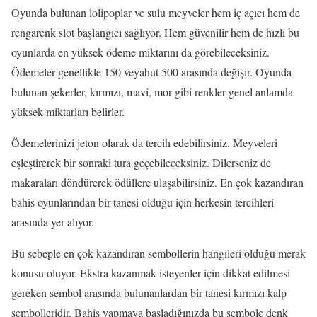
Oyunda bulunan lolipoplar ve s
ulu meyveler hem iç açıcı hem de
rengarenk
slot
başlangıcı sağlıyor. Hem güvenilir hem de hızlı bu
oyunlarda en yüksek ödeme miktarını da görebileceksiniz.
Ödemeler genellikle 150 veyahut 500 arasında değişir. Oyunda
bulunan şekerler, kırmızı, mavi, mor gi
bi renkler genel anlamda
yüksek miktarları belirler.
Ödemelerinizi jeton olarak da tercih edebilirsiniz. Meyveleri
eşleştirerek bir sonraki tura geçebileceksiniz. Dilerseniz de
makaraları döndürerek ödüllere ulaşabilirsiniz. En çok kazandıran
bahis oyunlar
ından bir tanesi olduğu için herkesin tercihleri
arasında yer alıyor.
Bu sebeple en çok kazandıran sembollerin hangileri olduğu merak
konusu oluyor. Ekstra kazanmak isteyenler için dikkat edilmesi
gereken sembol arasında bulunanlardan bir tanesi kırmızı ka
lp
sembolleridir. Bahis yapmaya başladığınızda bu sembole denk