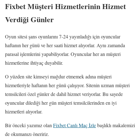
Fixbet Müşteri Hizmetlerinin Hizmet
Verdiği Günler
Oyun sitesi şans oyunlarını 7-24 yayınladığı için oyuncular
haftanın her günü ve her saati hizmet alıyorlar. Aynı zamanda
parasal işlemlerini yapabiliyorlar. Oyuncular her an müşteri
hizmetlerine ihtiyaç duyabilir.
O yüzden site kimseyi mağdur
etmemek adına müşteri
hizmetleriyle haftanın her günü çalışıyor. Sitenin uzman müşteri
temsilcileri özel günler de
dahil
hizmet veriyorlar. Bu sayede
oyuncular dilediği her gün müşteri temsilcilerinden en iyi
hizmet
leri alıyorlar.
Bir önceki yazımız olan
Fixbet Canlı Maç İzle
başlıklı makalemizi
de okumanızı öneririz.