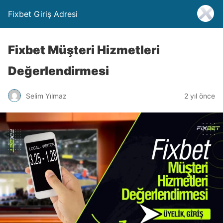
Fixbet Giriş Adresi
Fixbet Müşteri Hizmetleri
Değerlendirmesi
Selim Yılmaz
2 yıl önce