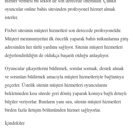
hizmet vermesi bu sektör de son derecede önemlidir. Çünkü
oyuncular
online
bahis sitesinden profesyonel hizmet almak
isterler.
Fixbet
sitesinin müşteri hizmetleri son derec
ede profesyoneldir.
Müşteri memnuniyetini ilk öncelik yaparak bahis tutkunlarına giriş
adresinden her türlü yardımı sağlıyor. Sitenin müşteri hizmetleri
değerlendirildiğin de oldukça başarılı olduğu anlaşılıyor.
Oyuncular
şikayetlerini
bildirmek, sorular s
ormak, destek almak
ve sorunları bildirmek amacıyla müşteri hizmetleriyle bağlantıya
geçerler. Üstelik sitenin müşteri hizmetleri oyuncularını
bekletmeden kısa sürede geri dönüş yaparak konuya bağlı detaylı
bilgiler veriyorlar. Bunların yanı sıra, sitenin
müşteri hizmetleri
birden fazla iletişim bölümünden hizmet sağlıyorlar.
İçindekiler