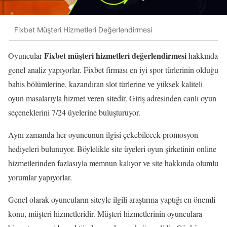
Fixbet Müşteri Hizmetleri Değerlendirmesi
Fixbet
müşteri hizmetleri değerlendirmesi
O
yuncular
hakkında
genel analiz yapıyorlar.
Fixbet
firması en iyi spor türlerinin olduğu
bahis bölümlerine, kazandıran
slot
türlerine ve yüksek kaliteli
oyun masalarıyla hizmet veren sitedir. Giriş adresinden canlı oyun
seçeneklerini 7/24 üyelerine buluşturuyor.
Ay
nı zamanda her oyuncunun ilgisi çekebilecek
promosyon
hediyeleri bulunuyor. Böylelikle site üyeleri oyun şirketinin
online
hizmetlerinden fazlasıyla memnun kalıyor ve site hakkında olumlu
yorumlar yapıyorlar.
Genel olarak oyuncuların siteyle ilgili araştır
ma yaptığı en önemli
konu, müşteri hizmetleridir. Müşteri hizmetlerinin oyunculara