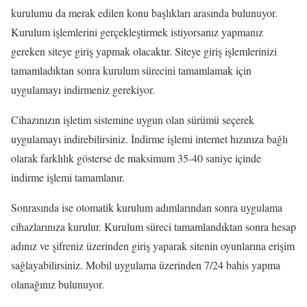
kurulumu da merak edilen konu başlıkları aras
ında bulunuyor.
Kurulum işlemlerini gerçekleştirmek istiyorsanız yapmanız
gereken siteye giriş yapmak olacaktır. Siteye giriş işlemlerinizi
tamamladıktan sonra kurulum sürecini tamamlamak için
uygulamayı indirmeniz gerekiyor.
Cihazınızın işletim sistemine
uygun olan sürümü seçerek
uygulamayı indirebilirsiniz. İndirme işlemi internet hızınıza bağlı
olarak farklılık gösterse de maksimum 35-40 saniye içinde
indirme işlemi tamamlanır.
Sonrasında ise otomatik kurulum adımlarından sonra uygulama
cihazlarınıza kur
ulur. Kurulum süreci tamamlandıktan sonra hesap
adınız ve şifreniz üzerinden giriş yaparak sitenin oyunlarına erişim
sağlayabilirsiniz. Mobil uygulama üzerinden 7/24 bahis yapma
olanağınız bulunuyor.