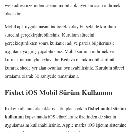
web adresi üzerinden sitenin mobil
apk
uygulamasını indirmek
olacaktır.
Mobil
apk
uygulamasını indirerek kolay bir şekilde kurulum
sürecini gerçekleştirebilirsiniz. K
urulum sürecini
gerçekleştirdikten sonra kullanıcı adı ve parola bilgilerinizle
uygulamaya giriş yapabilirsiniz. Mobil sürümü indirmek ve
kurmak tamamıyla bedavadır. Bedava olarak mobil sürümü
kurarak sitede yer alan oyunları oynayabilirsiniz. Kurulum süre
ci
ortalama olarak 30 saniyede tamamlanır.
Fixbet iOS Mobil Sürüm Kullanımı
fixbet
mobil sürüm
Kolay kullanım olanaklarıyla ön plana çıkan
kullanımı
kapsamında
iOS
cihazlarınız üzerinden de sitenin
uygulamasını kullanabilirsiniz. Apple marka
iOS
işletim
sistemine