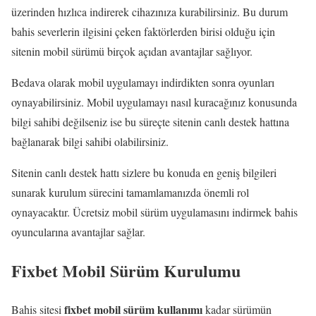
üzerinden hızlıca indirerek cihazınıza kurabilirsiniz. Bu durum
bahis severlerin ilgisini çeken faktörlerden birisi olduğu için
sitenin mobil sürümü birçok açıdan avantajlar sağlıyor.
Bedava olarak mobil uygulamayı indirdikten sonra oyunları
oynayabilirsiniz. Mobil uygulamayı nasıl kuracağınız konusunda
bilgi sahibi değilseniz ise bu süreçte sitenin canlı destek hattına
bağlanarak bilgi sahibi olabilirsiniz.
Sitenin canlı destek hattı sizlere bu konuda en geniş bilgileri
sunarak kurulum sürec
ini tamamlamanızda önemli rol
oynayacaktır. Ücretsiz mobil sürüm uygulamasını indirmek bahis
oyuncularına avantajlar sağlar.
Fixbet Mobil Sürüm Kurulumu
fixbet
mobil sürüm kullanımı
Bahis sitesi
kadar sürümün