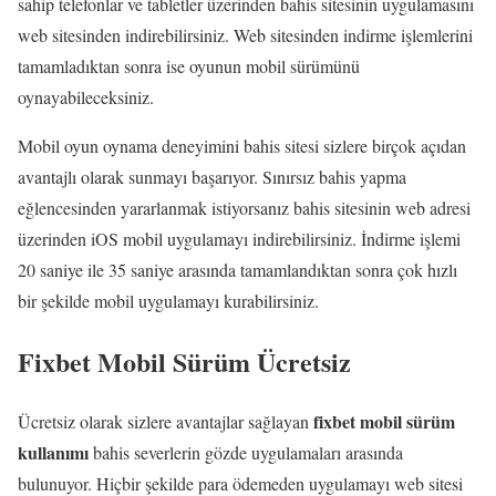
sahip telefonlar ve tabletler üzerinden bahis sitesinin uygulamasını
web sitesinden indirebilirsiniz. Web sitesinden indirme işlemlerini
tamamladıktan sonra ise oyunun mobil sürümünü
oynayabileceksiniz.
Mobil oyun oynama deneyimini bahis sitesi s
izlere birçok açıdan
avantajlı olarak sunmayı başarıyor. Sınırsız bahis yapma
eğlencesinden yararlanmak istiyorsanız bahis sitesinin web adresi
üzerinden
iOS
mobil uygulamayı indirebilirsiniz. İndirme işlemi
20 saniye ile 35 saniye arasında tamamlandıktan
sonra çok hızlı
bir şekilde mobil uygulamayı kurabilirsiniz.
Fixbet Mobil Sürüm Ücretsiz
fixbet
mobil sürüm
Ücretsiz olarak sizlere avantajlar sağlayan
kullanımı
bahis severlerin gözde uygulamaları arasında
bulunuyor. Hiçbir şekilde para ödemeden uygulam
ayı web sitesi