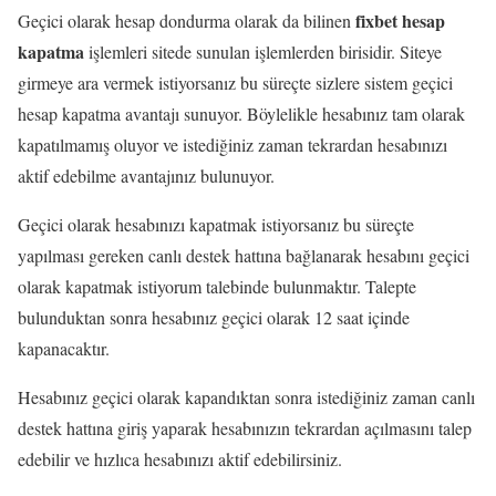
fixbet hesap
Geçici olarak hesap dondurma olarak da bilinen
kapatma
işlemleri sitede sunulan işlemlerden birisidir. Siteye
girmeye ara vermek istiyorsanız bu süreçte sizlere sistem geçici
hesap kapatma avantajı sunuyor. Böylelikle hesabınız tam olarak
kapatılmamış oluyor ve istediğiniz zaman tekrardan hesabınızı
aktif edebilme avantajınız bulunuyor.
Geçici olarak hesabınızı kapatmak istiyorsanız bu süreçte
yapılması gereken canlı destek hattına bağlanarak hesabını geçici
olarak kapatmak istiyorum talebinde bulunmaktır. Talepte
bulunduktan sonra hesabınız geçici ola
rak 12 saat içinde
kapanacaktır.
Hesabınız geçici olarak kapandıktan sonra istediğiniz zaman canlı
destek hattına giriş yaparak hesabınızın tekrardan açılmasını talep
edebilir ve hızlıca hesabınızı aktif edebilirsiniz.