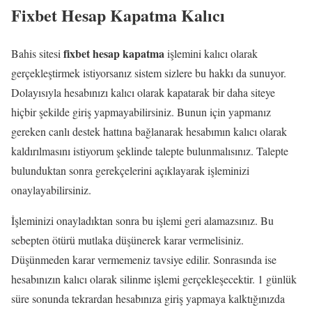
Fixbet Hesap Kapatma Kalıcı
fixbet
hesap kapatma
Bahis s
itesi
işlemini kalıcı olarak
gerçekleştirmek istiyorsanız sistem sizlere bu hakkı da sunuyor.
Dolayısıyla hesabınızı kalıcı olarak kapatarak bir daha siteye
hiçbir şekilde giriş yapmayabilirsiniz. Bunun için yapmanız
gereken canlı dest
ek hattına bağlanarak hesabımın kalıcı olarak
kaldırılmasını istiyorum şeklinde talepte bulunmalısınız. Talepte
bulunduktan sonra gerekçelerini açıklayarak işleminizi
onaylayabilirsiniz.
İşleminizi onayladıktan sonra bu işlemi geri alamazsınız. Bu
sebepten
ötürü mutlaka düşünerek karar vermelisiniz.
Düşünmeden karar vermemeniz tavsiye edilir. Sonrasında ise
hesabınızın kalıcı olarak silinme işlemi gerçekleşecektir. 1 günlük
süre sonunda tekrardan hesabınıza giriş yapmaya kalktığınızda