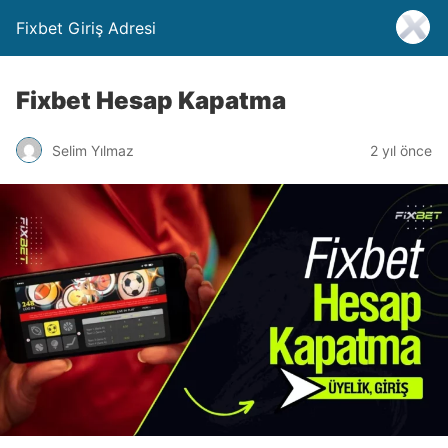
Fixbet Giriş Adresi
Fixbet Hesap Kapatma
Selim Yılmaz
2 yıl önce