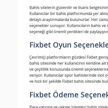
Bahis sitelerin güvenilir ve lisans belgesinin
Kullanıcılar bir bahis platformunda yer alm
detaylı araştırmalarda bulunurlar. Her zaman
seçenekler sunuyor. Kullanıcıların bahis ve
seçeneği gibi önemli yenlikleri de paylaşıyor
Fixbet Oyun Seçenekle
Çevrimiçi platformların gözdesi
Fixbet
geniş
bahis sitesinde her kullanıcının kendine ait 
ve çeşitlilik konusunda önemli seçenekleri
veriyor. Kullanıcılar
spor bahislerinde
slot
oy
ve hızlı bir şekilde
Fixbet
bahis sitesinde bula
Fixbet Ödeme Seçenek
Para yatırma ve çekme işlemleri bahis sitel