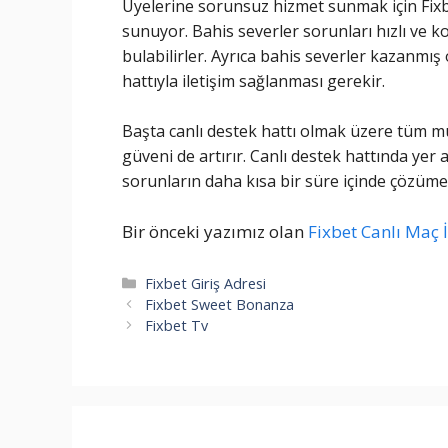
Üyelerine sorunsuz hizmet sunmak için
Fix
sunuyor. Bahis severler sorunları hızlı ve ko
bulabilirler. Ayrıca bahis severler kazanmış
hattıyla iletişim sağlanması gerekir.
Başta canlı des
tek hattı olmak üzere tüm müş
güveni de artırır. Canlı destek hattında yer
sorunların daha kısa bir süre içinde çözü
Bir önceki yazımız olan
Fixbet Canlı Maç İ
Kategoriler
Fixbet Giriş Adresi
Fixbet Sweet Bonanza
Fixbet Tv