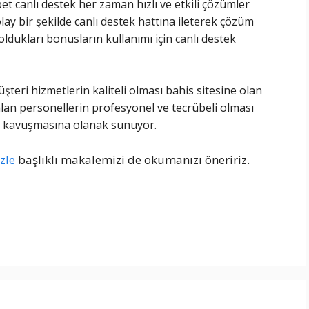
bet
canlı destek her zaman hızlı ve etki
li çözümler
lay bir şekilde canlı destek hattına ileterek çözüm
 oldukları
bonusların
kullanımı için canlı destek
teri hizmetlerin kaliteli olması bahis sitesine olan
 alan personellerin profesyonel ve tecrübeli olması
me kavuşmasına olanak sunuyor.
zle
başlıklı makalemizi de okumanızı öneririz.