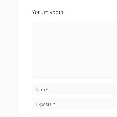
Yorum yapın
Yorum
İsim
E-
posta
İnternet