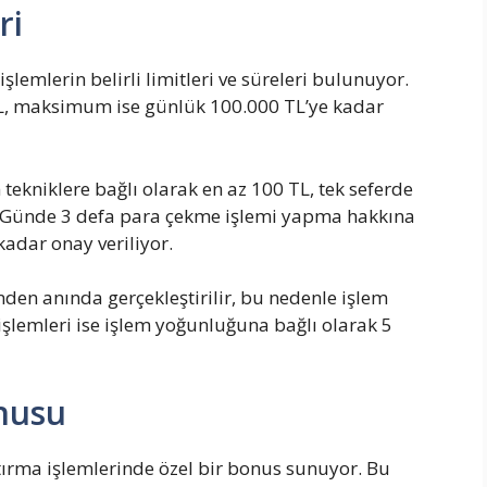
ri
işlemlerin belirli limitleri ve süreleri bulunuyor.
TL, maksimum ise günlük 100.000 TL’ye kadar
 tekniklere bağlı olarak en az 100 TL, tek seferde
. Günde 3 defa para çekme işlemi yapma hakkına
kadar onay veriliyor.
nden anında gerçekleştirilir, bu nedenle işlem
şlemleri ise işlem yoğunluğuna bağlı olarak 5
onusu
yatırma işlemlerinde özel bir bonus sunuyor. Bu