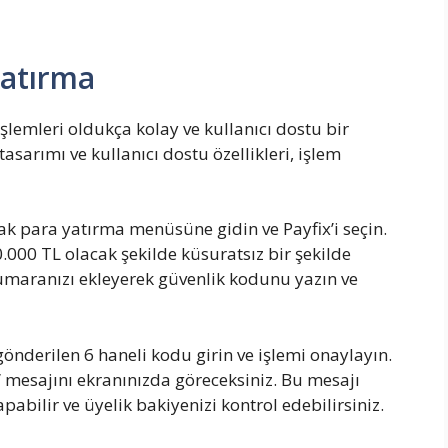
Yatırma
şlemleri oldukça kolay ve kullanıcı dostu bir
n tasarımı ve kullanıcı dostu özellikleri, işlem
ak para yatırma menüsüne gidin ve Payfix’i seçin.
50.000 TL olacak şekilde küsu
ratsız bir şekilde
numaranızı ekleyerek güvenlik kodunu yazın ve
önderilen 6 haneli kodu girin ve işlemi onaylayın.
 mesajını ekranınızda göreceksiniz. Bu mesajı
abilir ve üyelik bakiyenizi kontrol edebilirsiniz.