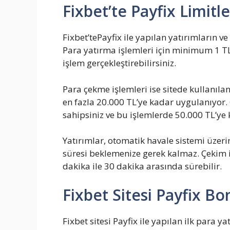
Fixbet’te Payfix Limitle
Fixbet’tePayfix ile yapılan yatırımların ve 
Para yatırma işlemleri için minimum 1 
işlem gerçekleştirebilirsiniz.
Para çekme işlemleri ise sitede kullanılan
en fazla 20.000 TL’ye kadar uygulanıyor
sahipsiniz ve bu işlemlerde 50.000 TL’ye 
Yatırımlar, otomatik havale sistemi üzeri
süresi beklemenize gerek kalmaz. Çekim i
dakika ile 30 dakika arasında sürebilir.
Fixbet Sitesi Payfix B
Fixbet sitesi Payfix ile yapılan ilk para 