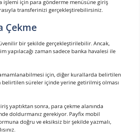
 işlemi için para gönderme menüsüne giriş
sıyla transferinizi gerçekleştirebilirsiniz.
ara Çekme
venilir bir şekilde gerçekleştirilebilir. Ancak,
çekim yapılacağı zaman sadece banka havalesi ile
amamlanabilmesi için, diğer kurallarda belirtilen
elirtilen süreler içinde yerine getirilmiş olması
giriş yaptıktan sonra, para çekme alanında
mde doldurmanız gerekiyor. Payfix mobil
rmuna doğru ve eksiksiz bir şekilde yazmalı,
ısınız.