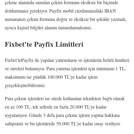
çekme alanında sunulan çekim formunu eksiksiz bir biçimde
doldurmanız gerekiyor. Payfix mobil cüzdanınızdaki IBAN
numaranızı çekim formuna doğru ve eksiksiz bir şekilde yazmalı,
ayrıca kişisel bilgiler alanını tamamlamalısınız.
Fixbet’te Payfix Limitleri
Fixbet’tePayfix ile yapılan yatırımların ve işlemlerin belirli limitleri
ve süreleri bulunuyor. Para yatırma işlemleri için minimum 1 TL,
maksimum ise günlük 100.000 TL’ye kadar işlem
gerçekleştirebilirsiniz.
Para çekme işlemleri ise sitede kullanılan tekniklere bağlı olarak
en az 100 TL, tek seferde en fazla 20.000 TL’ye kadar
uygulanıyor. Günde 3 defa para çekme işlemi yapma hakkına
sahipsiniz ve bu işlemlerde 50.000 TL’ye kadar onay veriliyor.