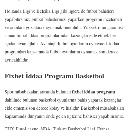
Hollanda Ligi ve Belçika Lig
i gibi liglere de futbol bahisleri
yapabilirsiniz. Futbol bahislerinizi yaparken programı incelemeli
ve oranlara göz atarak oynamak önemlidir. Yüksek oran garantisi
sunan futbol
iddaa
programlarından kazançlar elde etmek her
açıdan avantajlıdır. Avantajlı
futbol oyunlarını oynayarak
iddaa
programları kapsamında futbol oyunlarını oynamak son derece
ayrıcalıklıdır.
Fixbet İddaa Programı Basketbol
fixbet
iddaa
programı
Spor müsabakaları arasında bulunan
dahilinde
bulunan basketbol oyunlarına bahis yaparak ka
zançlar
elde etmeniz son derece kolay ve hızlıdır. Basketbol müsabakaları
kapsamında dünyanın önde gelen liglerine bahisler yapabilirsiniz.
THY
EuroLeague
, NBA, Türkiye Basketbol Ligi, Fransa