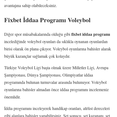
avanta
jına sahip olabileceksiniz.
Fixbet İddaa Programı Voleybol
fixbet
iddaa
programı
Diğer spor müsabakalarında olduğu gibi
incelediğinde voleybol oyunları da sıklıkla oynanan oyunlardan
birisi olarak ön plana çıkıyor. Voleybol oyunlarına bahisler alarak
büy
ük kazançlar sağlamak çok kolaydır.
Türkiye Voleybol Ligi başta olmak üzere Milletler Ligi, Avrupa
Şampiyonası, Dünya Şampiyonası, Olimpiyatlar
iddaa
programında bulunan turnuvalar arasında bulunuyor. Voleybol
oyunlarına bahisler almadan önce
iddaa
program
ını incelemeniz
önemlidir.
İddia programını inceleyerek
handikap
oranları, alt/üst dereceleri
gibi alanlara bahisler yapabilirsiniz. Set sonucu, set kazananı, set