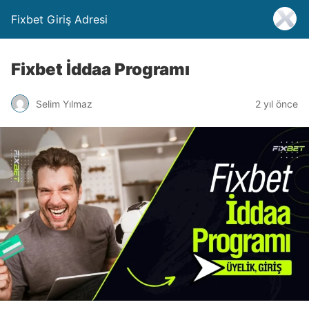
Fixbet Giriş Adresi
Fixbet İddaa Programı
Selim Yılmaz
2 yıl önce