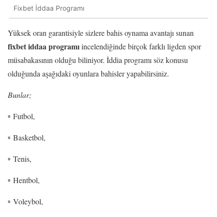
Fixbet İddaa Programı
Yüksek oran garantisiyle sizlere bahis oynama avantajı sunan
fixbet
iddaa
programı
incelendiğinde birçok farklı ligden spor
müsabakasının olduğu biliniyor. İddia programı söz konusu
olduğunda aşağıdaki oyunlara bahisler yapabilirsiniz.
Bunlar;
◦
Futbol,
◦
Basketbol,
◦
Tenis,
◦
Hentbol,
◦
Voleybol,