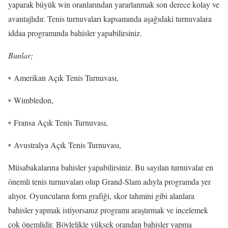
yaparak büyük
win
oranlarından yararlanmak son derece kolay ve
avantajlıdır. Tenis turnu
vaları kapsamında aşağıdaki turnuvalara
iddaa
programında bahisler yapabilirsiniz.
Bunlar;
◦
Amerikan Açık Tenis Turnuvası,
◦
Wimbledon,
◦
Fransa Açık Tenis Turnuvası,
◦
Avustralya Açık Tenis Turnuvası,
Müsabakalarına bahisler yapabilirsiniz. Bu sayılan turnu
valar en
önemli tenis turnuvaları olup Grand-Slam adıyla programda yer
alıyor. Oyuncuların form grafiği, skor tahmini gibi alanlara
bahisler yapmak istiyorsanız programı araştırmak ve incelemek
çok önemlidir. Böylelikle yüksek orandan bahisler yapma