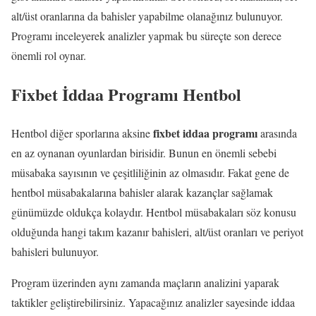
alt/üst oranlarına da bahisler yapabilme olanağınız bulunuyor.
Programı inceleyerek analizler
yapmak bu süreçte son derece
önemli rol oynar.
Fixbet İddaa Programı Hentbol
fixbet
iddaa
programı
Hentbol diğer sporlarına aksine
arasında
en az oynanan oyunlardan birisidir. Bunun en önemli sebebi
müsabaka sayısının ve çeşitliliğinin az olmasıdır. Fa
kat gene de
hentbol müsabakalarına bahisler alarak kazançlar sağlamak
günümüzde oldukça kolaydır.
Hentbol müsabakaları söz konusu
olduğunda hangi takım kazanır bahisleri, alt/üst oranları ve
periyot
bahisleri bulunuyor.
Program üzerinden aynı zamanda maçla
rın analizini yaparak
taktikler geliştirebilirsiniz. Yapacağınız analizler sayesinde
iddaa