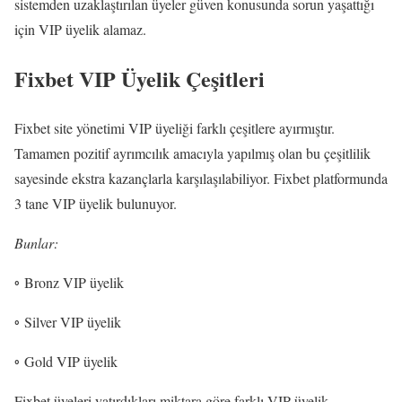
sistemden uzaklaştırılan üyeler güven konusunda sorun yaşattığı
için VIP üyelik alamaz.
Fixbet VIP Üyelik Çeşitleri
Fixbet
site yönetimi VIP üyeliği farklı çeşitlere ayırmıştır.
Tamamen pozitif ayrımcılık amacıyla yapılmış olan bu çeşitlilik
sayesinde ekstra kazançlarla karşılaşılabiliyor.
Fixbet
platformunda
3 tane VIP üyelik bulunuyor.
Bunlar:
◦
Bronz VIP üyel
ik
◦
Silver VIP üyelik
◦
Gold VIP üyelik
Fixbet
üyeleri yatırdıkları miktara göre farklı VIP üyelik