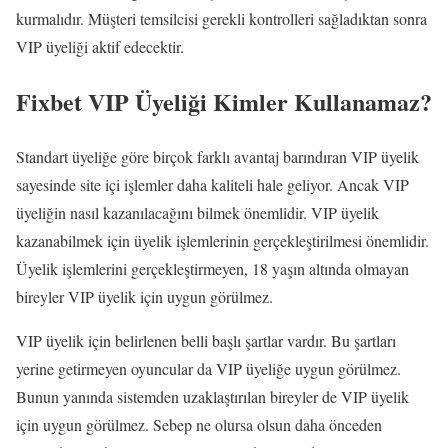
kurmalıdır. Müşteri temsilcisi gerekli kontrolleri sağladıktan sonra
VIP üyeliği aktif e
decektir.
Fixbet VIP Üyeliği Kimler Kullanamaz?
Standart üyeliğe göre birçok farklı avantaj barındıran VIP üyelik
sayesinde site içi işlemler daha kaliteli hale geliyor. Ancak VIP
üyeliğin nasıl kazanılacağını bilmek önemlidir. VIP üyelik
kazanabilmek iç
in üyelik işlemlerinin gerçekleştirilmesi önemlidir.
Üyelik işlemlerini gerçekleştirmeyen, 18 yaşın altında olmayan
bireyler VIP üyelik için uygun görülmez.
VIP üyelik için belirlenen belli başlı şartlar vardır. Bu şartları
yerine getirmeyen oyuncular da
VIP üyeliğe uygun görülmez.
Bunun yanında sistemden uzaklaştırılan bireyler de VIP üyelik
için uygun görülmez. Sebep ne olursa olsun daha önceden