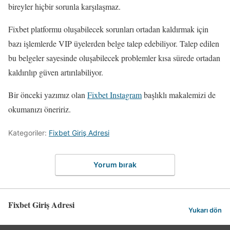
bireyler hiçbir sorunla karşılaşmaz.
Fixbet
platformu oluşabilecek sorunları ortadan kaldırmak için
bazı işlemlerde VIP üyelerden belge talep edebiliyor. Talep edilen
bu belgeler saye
sinde oluşabilecek problemler kısa sürede ortadan
kaldırılıp güven artırılabiliyor.
Bir önceki yazımız olan
Fixbet Instagram
başlıklı makalemizi de
okumanızı öneririz.
Kategoriler:
Fixbet Giriş Adresi
Yorum bırak
Fixbet Giriş Adresi
Yukarı dön