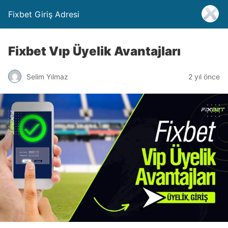
Fixbet Giriş Adresi
Fixbet Vıp Üyelik Avantajları
Selim Yılmaz
2 yıl önce