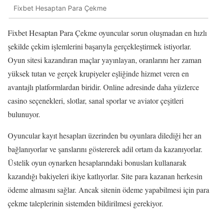
Fixbet Hesaptan Para Çekme
Fixbet Hesaptan Para Çekme oyuncular sorun oluşmadan en hızlı
şekilde çekim işlemlerini başarıyla gerçekleştirmek istiyorlar.
Oyun sitesi kazandıran maçlar yayınlayan, oranlarını her zaman
yüksek tutan ve gerçek krupiyeler eşliğinde hizmet veren en
avantajlı platformlardan biridir. Online adresinde daha yüzlerce
casino seçenekleri, slotlar, sanal sporlar ve aviator çeşitleri
bulunuyor.
Oyuncular kayıt hesapları üzerinden bu oyunlara dilediği her an
bağlanıyorlar ve şanslarını göstererek adil ortam da kazanıyorlar.
Üstelik oyun oynarken hesaplarındaki bonusları kullanarak
kazandığı bakiyeleri ikiye katlıyorlar. Site para kazanan herkesin
ödeme almasını sağlar. Ancak sitenin ödeme yapabilmesi için para
çekme taleplerinin sistemden bildirilmesi gerekiyor.