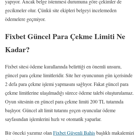
yapıyor. Ancak belge istenmesi durumuna göre çekimler de
gecikmeler olur. Çünkü site ekipleri belgeyi incelemeden
ödemelere geçmiyor.
Fixbet Güncel Para Çekme Limiti Ne
Kadar?
Fixbet sitesi ödeme kurallarında belirttiği en önemli unsuru,
güncel para çekme limitleridir. Site her oyuncunun gün içerisinde
2 defa para çekme işlemi yapmasını sağlıyor. Fakat güncel para
çekme limitlerine ulaşılmadığı sürece ödeme talebi oluşturulamaz.
Oyun sitesinin en güncel para çekme limiti 200 TL tutarında
başlıyor. Güncel alt limit tutarını geçen oyuncular ödeme
sayfasından işlemlerini hızlı ve otomatik yaparlar.
Bir önceki yazımız olan
Fixbet Güvenli Bahis
başlıklı makalemizi