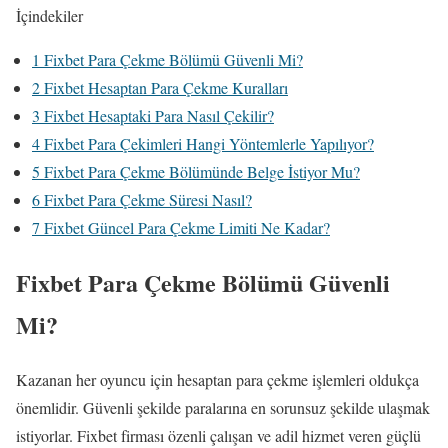
İçindekiler
1
Fixbet Para Çekme Bölümü Güvenli Mi?
2
Fixbet Hesaptan Para Çekme Kuralları
3
Fixbet Hesaptaki Para Nasıl Çekilir?
4
Fixbet Para Çekimleri Hangi Yöntemlerle Yapılıyor?
5
Fixbet Para Çekme Bölümünde Belge İstiyor Mu?
6
Fixbet Para Çekme Süresi Nasıl?
7
Fixbet Güncel Para Çekme Limiti Ne Kadar?
Fixbet Para Çekme Bölümü Güvenli
Mi?
Kazanan her oyuncu için hesaptan para çekme işlemleri oldukça
önemlidir. Güvenli şekilde paralarına en sorunsuz şekilde ulaşmak
istiyorlar. Fixbet firması özenli çalışan ve adil hizmet veren güçlü