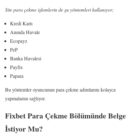
Site para çekme işlemlerin de şu yöntemleri kullanıyor;
Kredi Kartı
Anında Havale
Ecopayz
PeP
Banka Havalesi
Payfix
Papara
Bu yöntemler oyuncunun para çekme adımlarını kolayca
yapmalarını sağlıyor.
Fixbet Para Çekme Bölümünde Belge
İstiyor Mu?