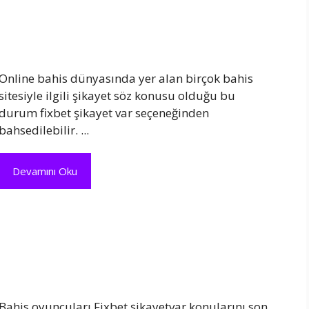
Online bahis dünyasında yer alan birçok bahis
sitesiyle ilgili şikayet söz konusu olduğu bu
durum fixbet şikayet var seçeneğinden
bahsedilebilir. ...
Devamını Oku
Bahis oyuncuları Fixbet şikayetvar konularını son