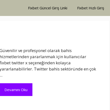
Fixbet Güncel Giriş Linki
Fixbet Hızlı Giriş
Güvenilir ve profesyonel olarak bahis
hizmetlerinden yararlanmak için kullanıcılar
fixbet twitter x seçeneğinden kolayca
yararlanabilirler. Twitter bahis sektöründe en çok
...
Devamını Oku