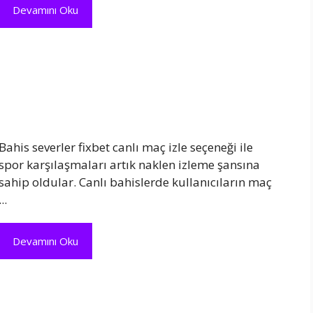
Devamını Oku
Bahis severler fixbet canlı maç izle seçeneği ile
spor karşılaşmaları artık naklen izleme şansına
sahip oldular. Canlı bahislerde kullanıcıların maç
...
Devamını Oku