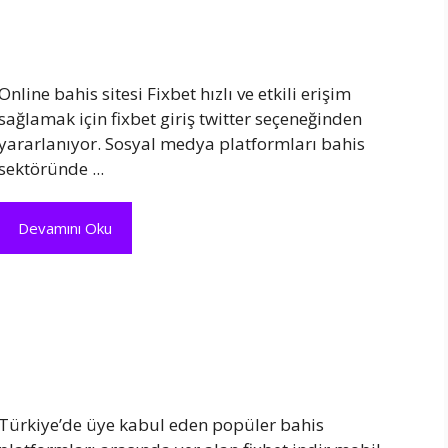
Online bahis sitesi Fixbet hızlı ve etkili erişim
sağlamak için fixbet giriş twitter seçeneğinden
yararlanıyor. Sosyal medya platformları bahis
sektöründe ...
Devamını Oku
Türkiye’de üye kabul eden popüler bahis