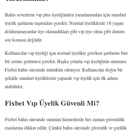
Bahis severlerin vıp plus üyeliğinden yararlanmaları için standart
üyelik şartlarını taşımaları gerekir. Normal üyeliklerde 18 yaşını
dolduramayanlar üye olamadıkları gibi vıp üye olma gibi durum
söz konusu değildir.
Kullanıcılar vıp üyeliği için normal üyelikte gereken şartlarını bire
bir yerine getirmesi gerekir. Başka yolarla vıp üyeliğinin alınması
Fixbet bahis sitesinde mümkün olmuyor. Kullanıcılar doğru bir
şekilde standart üyeliklerini yaparak vıp üyelik için ilk adımı
atabilirler.
Fixbet Vıp Üyelik Güvenli Mi?
Fixbet bahis sitesinde sunulan hizmetlerde her zaman güvenlilik
esaslarına dikkat edilir. Çünkü bahis sitesinde güvenlik ve gizlilik