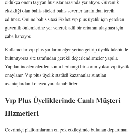
oldukça önem taşıyan hususlar arasında yer alıyor. Güvenlik
eksikliği olan bahis siteleri bahis severler tarafından tercih
edilmez. Online bahis sitesi Fixbet vıp plus üyelik için gereken
güvenlik önlemlerine yer vererek adil bir ortamın ulaşması için
çaba harcıyor.
Kullanıcılar vıp plus şartlarını eğer yerine getirip üyelik talebinde
bulunuyorsa site tarafından gerekli değerlendirmeler yapılır.
Yapılan incelemelerden sonra herhangi bir sorun yoksa vıp üyelik
onaylanır. Vıp plus üyelik statüsü kazananlar sunulan
avantajlardan kolayca yararlanabilirler.
Vıp Plus Üyeliklerinde Canlı Müşteri
Hizmetleri
Çevrimiçi platformlarının en çok etkileşimde bulunan departman