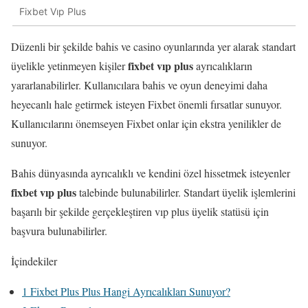
Fixbet Vıp Plus
Düzenli bir şekilde bahis ve casino oyunlarında yer alarak standart
fixbet vıp plus
üyelikle yetinmeyen kişiler
ayrıcalıkların
yararlanabilirler. Kullanıcılara bahis ve oyun deneyimi daha
heyecanlı hale getirmek isteyen Fixbet önemli fırsatlar sunuyor.
Kullanıcılarını önemseyen Fixbet onlar için ekstra yenilikler de
sunuyor.
Bahis dünyasında ayrıcalıklı ve kendini özel hissetmek isteyenler
fixbet vıp plus
talebinde bulunabilirler. Standart üyelik işlemlerini
başarılı bir şekilde gerçekleştiren vıp plus üyelik statüsü için
başvura bulunabilirler.
İçindekiler
1
Fixbet Plus Plus Hangi Ayrıcalıkları Sunuyor?