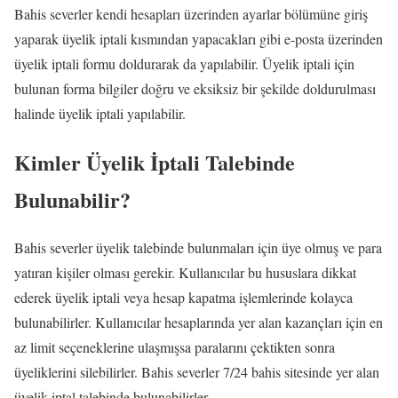
Bahis severler kendi hesapları üzerinden ayarlar bölümüne gir
iş
yaparak üyelik iptali kısmından yapacakları gibi e-posta üzerinden
üyelik iptali formu doldurarak da yapılabilir. Üyelik iptali için
bulunan forma bilgiler doğru ve eksiksiz bir şekilde doldurulması
halinde üyelik iptali yapılabilir.
Kimler Üyelik İptali Talebinde
Bulunabilir?
Bahis severler üyelik talebinde bulunmaları için üye olmuş ve para
yatıran kişiler olması gerekir. Kullanıcılar bu hususlara dikkat
ederek üyelik iptali veya hesap kapatma işlemlerinde kolayca
bulunabilirler. Kullanıcılar hesapla
rında yer alan kazançları için en
az limit seçeneklerine ulaşmışsa paralarını çektikten sonra
üyeliklerini silebilirler. Bahis severler 7/24 bahis sitesinde yer alan
üyelik iptal talebinde bulunabilirler.