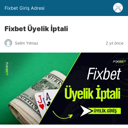
Fixbet Giriş Adresi
Fixbet Üyelik İptali
Selim Yılmaz
2 yıl önce