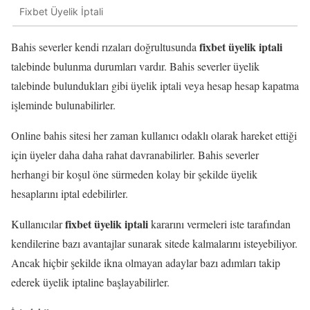
Fixbet Üyelik İptali
fixbet
üyelik iptali
Bahis severler kendi rızaları doğrultusunda
talebinde bulunma durumları vardır. Bahis severler üyelik
talebinde bulundukları gibi üyelik iptali veya hesap
hesap
kapatma
işleminde bulunabilirler.
Online bahis sitesi her zaman kullanıcı odaklı olarak hareket ettiği
için üyeler daha
daha
rahat davrana
bilirler. Bahis severler
herhangi bir koşul öne sürmeden kolay bir şekilde üyelik
hesaplarını iptal edebilirler.
fixbet
üyelik iptali
Kullanıcılar
kararını vermeleri iste tarafından
kendilerine bazı avantajlar sunarak sitede kalmalarını isteyebiliyor.
An
cak hiçbir şekilde ikna olmayan adaylar bazı adımları takip
ederek üyelik iptaline başlayabilirler.