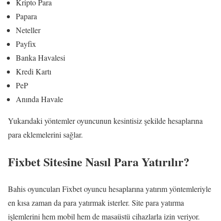
Kripto Para
Papara
Neteller
Payfix
Banka Havalesi
Kredi Kartı
PeP
Anında Havale
Yukarıdaki yöntemler oyuncunun kesintisiz şekilde hesaplarına
para eklemelerini sağlar.
Fixbet Sitesine Nasıl Para Yatırılır?
Bahis oyuncuları Fixbet oyuncu hesaplarına yatırım yöntemleriyle
en kısa zaman da para yatırmak isterler. Site para yatırma
işlemlerini hem mobil hem de masaüstü cihazlarla izin veriyor.