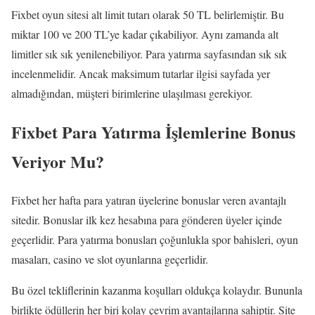
Fixbet oyun sitesi alt limit tutarı olarak 50 TL belirlemiştir. Bu
miktar 100 ve 200 TL’ye kadar çıkabiliyor. Aynı zamanda alt
limitler sık sık yenilenebiliyor. Para yatırma sayfasından sık sık
incelenmelidir. Ancak maksimum tutarlar ilgisi sayfada yer
almadığından, müşteri birimlerine ulaşılması gerekiyor.
Fixbet Para Yatırma İşlemlerine Bonus
Veriyor Mu?
Fixbet her hafta para yatıran üyelerine bonuslar veren avantajlı
sitedir. Bonuslar ilk kez hesabına para gönderen üyeler içinde
geçerlidir. Para yatırma bonusları çoğunlukla spor bahisleri, oyun
masaları, casino ve slot oyunlarına geçerlidir.
Bu özel tekliflerinin kazanma koşulları oldukça kolaydır. Bununla
birlikte ödüllerin her biri kolay çevrim avantajlarına sahiptir. Site