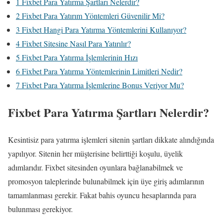
1
Fixbet Para Yatırma Şartları Nelerdir?
2
Fixbet Para Yatırım Yöntemleri Güvenilir Mi?
3
Fixbet Hangi Para Yatırma Yöntemlerini Kullanıyor?
4
Fixbet Sitesine Nasıl Para Yatırılır?
5
Fixbet Para Yatırma İşlemlerinin Hızı
6
Fixbet Para Yatırma Yöntemlerinin Limitleri Nedir?
7
Fixbet Para Yatırma İşlemlerine Bonus Veriyor Mu?
Fixbet Para Yatırma Şartları Nelerdir?
Kesintisiz para yatırma işlemleri sitenin şartları dikkate alındığında
yapılıyor. Sitenin her müşterisine belirttiği koşulu, üyelik
adımlarıdır. Fixbet sitesinden oyunlara bağlanabilmek ve
promosyon taleplerinde bulunabilmek için üye giriş adımlarının
tamamlanması gerekir. Fakat bahis oyuncu hesaplarında para
bulunması gerekiyor.