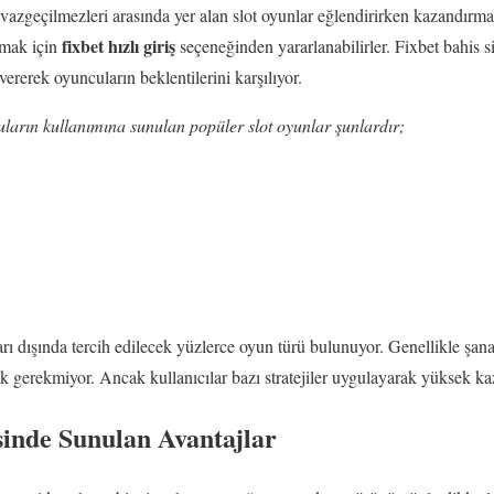
 vazgeçilmezleri arasında yer alan slot oyunlar eğlendirirken kazandır
fixbet hızlı giriş
almak için
seçeneğinden yararlanabilirler. Fixbet bahis sit
vererek oyuncuların beklentilerini karşılıyor.
uların kullanımına sunulan popüler slot oyunlar şunlardır;
rı dışında tercih edilecek yüzlerce oyun türü bulunuyor. Genellikle şana
k gerekmiyor. Ancak kullanıcılar bazı stratejiler uygulayarak yüksek kaza
sinde Sunulan Avantajlar