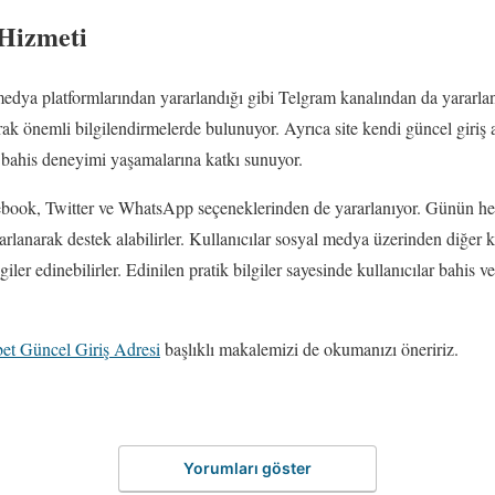
 Hizmeti
 medya platformlarından yararlandığı gibi Telgram kanalından da yararla
arak önemli bilgilendirmelerde bulunuyor. Ayrıca site kendi güncel giriş
z bahis deneyimi yaşamalarına katkı sunuyor.
book, Twitter ve WhatsApp seçeneklerinden de yararlanıyor. Günün her 
lanarak destek alabilirler. Kullanıcılar sosyal medya üzerinden diğer ku
ler edinebilirler. Edinilen pratik bilgiler sayesinde kullanıcılar bahis v
bet Güncel Giriş Adresi
başlıklı makalemizi de okumanızı öneririz.
Yorumları göster