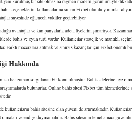
et yeni kurulmuş bir site olmasına rağmen modern görünümüyle dikkatle
 bahis seçeneklerini kullanıcılarına sunan Fixbet olumlu yorumlar alıyo
ajlar sayesinde eğlenceli vakitler geçirebiliyor.
unduğu avantajlar ve kampanyalarla adeta üyelerini şımartıyor. Kazanman
eşitlerde bahis ve oyun türü vardır. Kullanıcılar stratejik ve mantıklı seç
ler. Farklı maceralara atılmak ve sınırsız kazançlar için Fixbet önemli bi
liği Hakkında
konusu her zaman sorgulanan bir konu olmuştur. Bahis sitelerine üye olma
araştırmalarda bulunurlar. Online bahis sitesi Fixbet tüm hizmetlerinde 
itedir.
de kullanıcıların bahis sitesine olan güveni de artırmaktadır. Kullanıcılar
t olmaları ve endişe duymamalıdır. Bahis sitesinin temel amacı güvenil