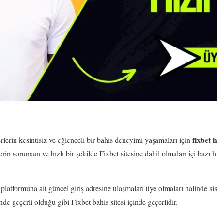
fixbet h
erlerin kesintisiz ve eğlenceli bir bahis deneyimi yaşamaları için
rin sorunsun ve hızlı bir şekilde Fixbet sitesine dahil olmaları içi bazı 
t platformuna ait güncel giriş adresine ulaşmaları üye olmaları halinde si
nde geçerli olduğu gibi Fixbet bahis sitesi içinde geçerlidir.