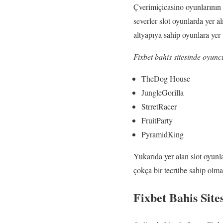
Çverimiçicasino oyunlarının
severler slot oyunlarda yer 
altyapıya sahip oyunlara yer 
Fixbet bahis sitesinde oyunc
TheDog House
JungleGorilla
StrretRacer
FruitParty
PyramidKing
Yukarıda yer alan slot oyunla
çokça bir tecrübe sahip olma
Fixbet Bahis Site