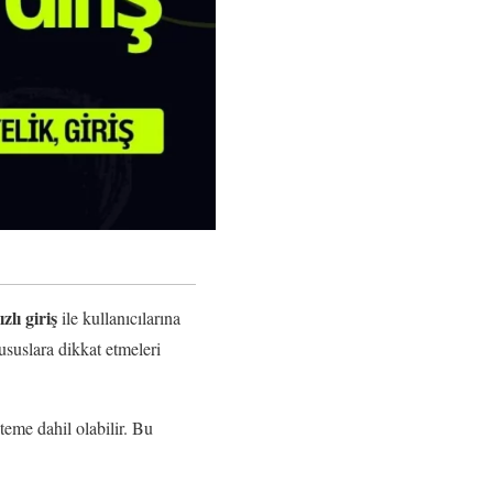
ızlı giriş
ile kullanıcılarına
hususlara dikkat etmeleri
steme dahil olabilir. Bu