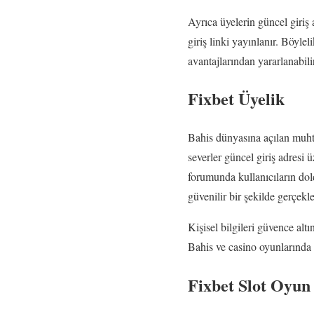
Ayrıca üyelerin güncel giri
giriş linki yayınlanır. Böyl
avantajlarından yararlanabilir
Fixbet Üyelik
Bahis dünyasına açılan muhte
severler güncel giriş adresi 
forumunda kullanıcıların dol
güvenilir bir şekilde gerçekl
Kişisel bilgileri güvence altı
Bahis ve casino oyunlarında 
Fixbet Slot Oyun