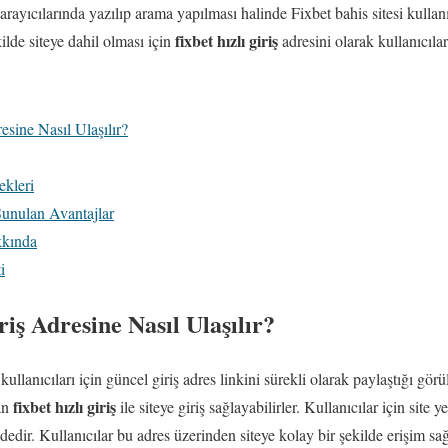
tarayıcılarında yazılıp arama yapılması halinde Fixbet bahis sitesi kullanı
fixbet hızlı giriş
kilde siteye dahil olması için
adresini olarak kullanıcılar
sine Nasıl Ulaşılır?
ekleri
Sunulan Avantajlar
kkında
i
iş Adresine Nasıl Ulaşılır?
kullanıcıları için güncel giriş adres linkini sürekli olarak paylaştığı görü
fixbet hızlı giriş
an
ile siteye giriş sağlayabilirler. Kullanıcılar için site y
dedir. Kullanıcılar bu adres üzerinden siteye kolay bir şekilde erişim sağ