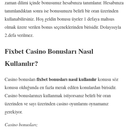
zaman dilimi içinde
bonusunuz
hesabınıza tanımlanır. Hesabınıza
tanımlandıktan sonra ise
bonusunuzu
belirli bir oran üzerinden
kullanabilirsiniz. Hoş geldin
bonusu
üyeler 1 defaya
mahsus
olmak üzere verilen
bonus
seçeneklerinden birisidir. Dolayısıyla
2.defa verilmez.
Fixbet Casino Bonusları Nasıl
Kullanılır?
fixbet
bonusları
nasıl kullanılır
Casino
bonusları
konusu söz
konusu olduğunda en fazla merak edilen konulardan birisidir.
Casino
bonuslarınızı
kullanmak istiyorsanız belirli bir oran
üzerinden ve sayı üzerinden
casino
oyunlarını oynamanız
gerekiyor.
Casino
bonusları
;