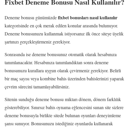
Fixbet Deneme Bonusu Nasıl Kullanılır?
fixbet
bonusları
nasıl kullanılır
Deneme
bonusu
günümüzde
kategorisinde en çok merak edilen
konular arasında bulunuyor.
Deneme
bonusunuzu
kullanmak istiyorsanız ilk önce siteye üyelik
şartınızı gerçekleştirmeniz gerekiyor.
Sonrasında ise deneme
bonusunuz
otomatik olarak hesabınıza
tanımlanacaktır. Hesabınıza tanımlandıktan sonra deneme
bonusunuz
u
kurallara uygun olarak çevirmeniz gerekiyor. Belirli
bir maç sayısı veya kombine bahis üzerinden bahislerinizi yaparak
çevrim sürecini tamamlayabilirsiniz.
Sitenin sunduğu deneme
bonusu
miktarı dönem, dönem farklılık
gösterebiliyor. Sınırsız bahis oyn
ama eğlencesini sunan site sizlere
deneme
bonusuyla
birlikte sitede bulunan oyunları deneyimleme
şansı sunuyor.
Bonusunuzu
istediğiniz oyunlarda kullanarak