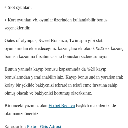
◦
Slot
oyunları,
◦
Kart oyunları v
b. oyunlar üzerinden kullanılabilir
bonus
seçenekleridir.
Gates of
olympus
,
Sweet
Bonanza
,
Twin
spin
gibi
slot
oyunlarından elde edeceğiniz kazançlara ek olarak %25 ek kazanç
bonusu
kazanma fırsatını
casino
bonusları
sizlere sunuyor.
Bunun yanında kayıp
bonusu
kapsamında da %20 kayıp
bonuslarından
yararlanabilirsiniz. Kayıp
bonus
undan
yararlanarak
kolay bir şekilde bakiyenizi tekrardan telafi etme fırsatına sahip
olmuş olacak ve bakiyenizi korumuş olacaksınız.
Bir önceki yazımız olan
Fixbet Bedava
başlıklı makalemizi de
okumanızı öneririz.
Kategoriler:
Fixbet Giriş Adresi