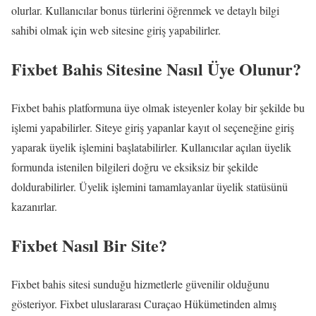
olurlar. Kullanıcılar bonus türlerini öğrenmek ve detaylı bilgi
sahibi olmak için web sitesine giriş yapabilirler.
Fixbet Bahis Sitesine Nasıl Üye Olunur?
Fixbet bahis platformuna üye olmak isteyenler kolay bir şekilde bu
işlemi yapabilirler. Siteye giriş yapanlar kayıt ol seçeneğine giriş
yaparak üyelik işlemini başlatabilirler. Kullanıcılar açılan üyelik
formunda istenilen bilgileri doğru ve eksiksiz bir şekilde
doldurabilirler. Üyelik işlemini tamamlayanlar üyelik statüsünü
kazanırlar.
Fixbet Nasıl Bir Site?
Fixbet bahis sitesi sunduğu hizmetlerle güvenilir olduğunu
gösteriyor. Fixbet uluslararası Curaçao Hükümetinden almış