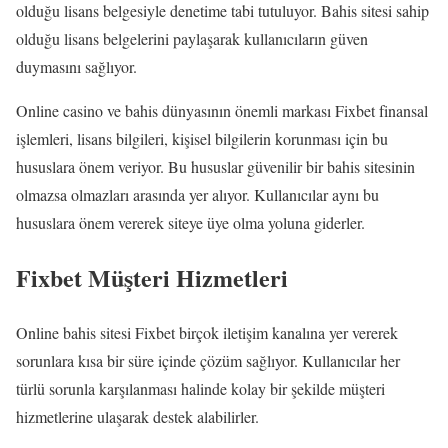
olduğu lisans belgesiyle denetime tabi tutuluyor. Bahis sitesi sahip
olduğu lisans belgelerini paylaşarak kullanıcıların güven
duymasını sağlıyor.
Online casino ve bahis dünyasının önemli markası Fixbet finansal
işlemleri, lisans bilgileri, kişisel bilgilerin korunması için bu
hususlara önem veriyor. Bu hususlar güvenilir bir bahis sitesinin
olmazsa olmazları arasında yer alıyor. Kullanıcılar aynı bu
hususlara önem vererek siteye üye olma yoluna giderler.
Fixbet Müşteri Hizmetleri
Online bahis sitesi Fixbet birçok iletişim kanalına yer vererek
sorunlara kısa bir süre içinde çözüm sağlıyor. Kullanıcılar her
türlü sorunla karşılanması halinde kolay bir şekilde müşteri
hizmetlerine ulaşarak destek alabilirler.