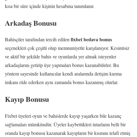
kısa bir süre içinde kişinin hesabına tanımlanır.
Arkadaş Bonusu
fixbet bedava bonus
Bahisçiler tarafından tercih edilen
seçenekleri çok çeşitli olup memnuniyetle karşılanıyor. Kesintisiz
ve aktif bir şekilde bahis ve oyunlarda yer almak isteyenler
arkadaşlarını getirip üye yapmaları bonus kazanabilirler. Bu
yöntem sayesinde kullanıcılar kendi aralarında iletişim kurma
imkanı elde ederken aynı zamanda bonus kazanmış olurlar.
Kayıp Bonusu
Fixbet üyeleri oyun ve bahislerde kayıp yaşarken bile kazanç
sağlamaları mümkündür. Üyeler kaybettikleri tutarların belli bir
oranda kayıp bonusu kazanarak kayıpların bir kısmını telafi etmiş