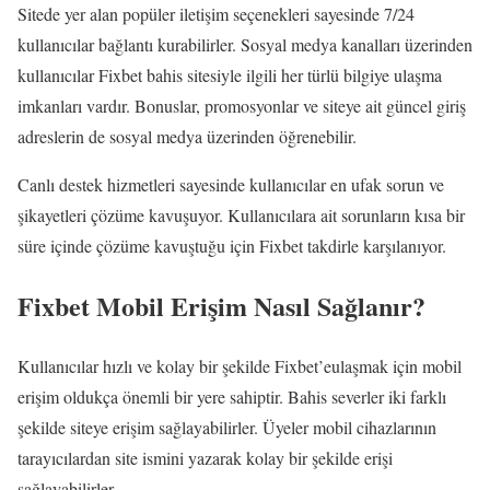
Sitede yer alan popüler iletişim seçenekleri sayesinde 7/24
kullanıcılar bağlantı kurabilirler. Sosyal medya kanalları üzerinden
kullanıcılar Fixbet bahis sitesiyle ilgili her türlü bilgiye ulaşma
imkanları vardır. Bonuslar, promosyonlar ve siteye ait güncel giriş
adreslerin de sosyal medya üzerinden öğrenebilir.
Canlı destek hizmetleri sayesinde kullanıcılar en ufak sorun ve
şikayetleri çözüme kavuşuyor. Kullanıcılara ait sorunların kısa bir
süre içinde çözüme kavuştuğu için Fixbet takdirle karşılanıyor.
Fixbet Mobil Erişim Nasıl Sağlanır?
Kullanıcılar hızlı ve kolay bir şekilde Fixbet’eulaşmak için mobil
erişim oldukça önemli bir yere sahiptir. Bahis severler iki farklı
şekilde siteye erişim sağlayabilirler. Üyeler mobil cihazlarının
tarayıcılardan site ismini yazarak kolay bir şekilde erişi
sağlayabilirler.