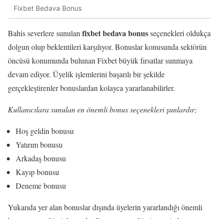
Fixbet Bedava Bonus
fixbet bedava bonus
Bahis severlere sunulan
seçenekleri oldukça
dolgun olup beklentileri karşılıyor. Bonuslar konusunda sektörün
öncüsü konumunda bulunan Fixbet büyük fırsatlar sunmaya
devam ediyor. Üyelik işlemlerini başarılı bir şekilde
gerçekleştirenler bonuslardan kolayca yararlanabilirler.
Kullanıcılara sunulan en önemli bonus seçenekleri şunlardır;
Hoş geldin bonusu
Yatırım bonusu
Arkadaş bonusu
Kayıp bonusu
Deneme bonusu
Yukarıda yer alan bonuslar dışında üyelerin yararlandığı önemli